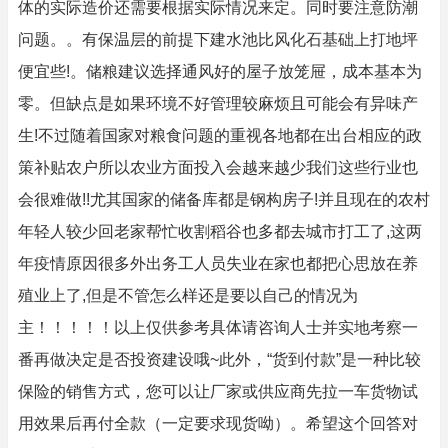
体的实际造价还需要根据实际情况来定。同时要注意防潮
问题。。有保温层的前提下建水池比风化石基础上打地坪
便宜些!。储粮建议选择通风好的屋子放笼屉，成本基本为
零。但缺点是如果环境不好管理较麻烦且可能会有异味产
生!不过随着国家对粮食问题的重视各地都在出台相应的政
策补贴农户所以农业方面投入会越来越少我们这些行业也
会很难做!!尤其国家的储备库都是钢构房子!并且现在的农村
年轻人较少回老家帮忙收割稻谷也多都去城市打工了,这两
年疫情原因很多外出务工人员失业在家也都把心思放在养
殖业上了,但是不管怎么样还是要以自己的情况为
主！！！！！以上仅供参考具体请咨询人士并实地考察一
番再做决定是否投资建设哦~此外，“货到付款”是一种比较
保险的销售方式，您可以让厂家或供应商先拉一车货物试
用效果后再付全款（一定要求现货呦）。希望这个回答对